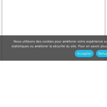
Beming
Nous utilisons des cookies pour améliorer votre expérience sur
statistiques ou améliorer la sécurité du site. Pour en savoir plu
Accepter
Refu