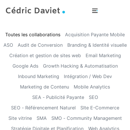
Domaines d’intervention
Acheter mon livre
Toutes les collaborations
Acquisition Payante Mobile
ASO
Audit de Conversion
Branding & Identité visuelle
Création et gestion de sites web
Email Marketing
Google Ads
Growth Hacking & Automatisation
Inbound Marketing
Intégration / Web Dev
Marketing de Contenu
Mobile Analytics
SEA - Publicité Payante
SEO
SEO - Référencement Naturel
SIte E-Commerce
Site vitrine
SMA
SMO - Community Management
Stratégie Digitale et Planification
Web Analytics